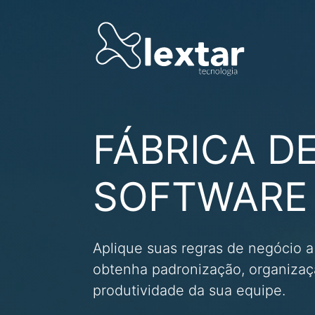
Sobre
Agronegócio
FABRICA DE SOFTWARE
Soluções Personalizadas para sua Empresa
Construção e Projetos
FÁBRICA D
APLICATIVOS
Distribuição
Desenvolvimento de Aplicativos IOS / Android
Educacional
SOFTWARE
Hotelaria
Jurídico
Logistica
Aplique suas regras de negócio 
Indústria
obtenha padronização, organizaç
produtividade da sua equipe.
Saúde
Serviços Financeiros