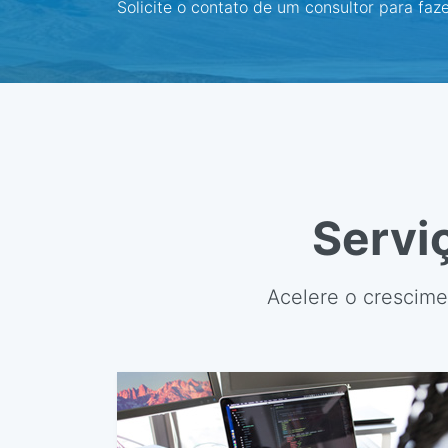
Solicite o contato de um consultor para faz
Servi
Acelere o crescime