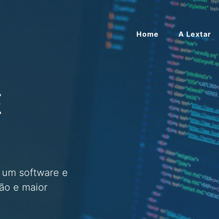
Home
A Lextar
E
a um software e
ão e maior